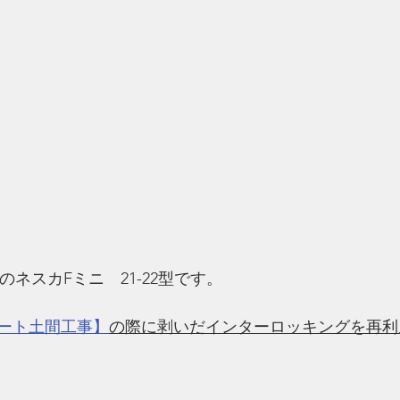
LのネスカFミニ　21-22型です。
ート土間工事】
の際に剥いだインターロッキングを再利