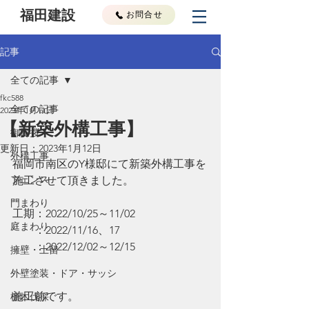
福田建設
お問合せ
記事
全ての記事
fkc588
全ての記事
2023年1月11日
【新築外構工事】
御挨拶
更新日：
2023年1月12日
外構工事
福岡市南区のY様邸にて新築外構工事を
フェンス
施工させて頂きました。
門まわり
工期：2022/10/25～11/02
庭まわり
　　：2022/11/16、17
　　：2022/12/02～12/15
擁壁・土留
外壁塗装・ドア・サッシ
施工前です。
植木伐採