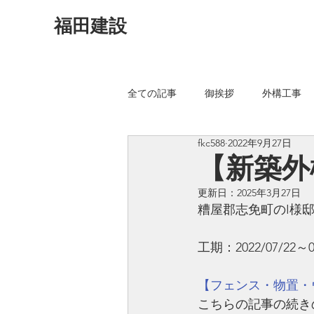
福田建設
全ての記事
御挨拶
外構工事
fkc588
2022年9月27日
植木伐採
防草工事
駐車
【新築外
更新日：
2025年3月27日
糟屋郡志免町のI様
工期：2022/07/22～0
【フェンス・物置・ウッドデ
こちらの記事の続き