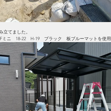
み立てました。
カFミニ　18-22　H-19　ブラック　板ブルーマットを