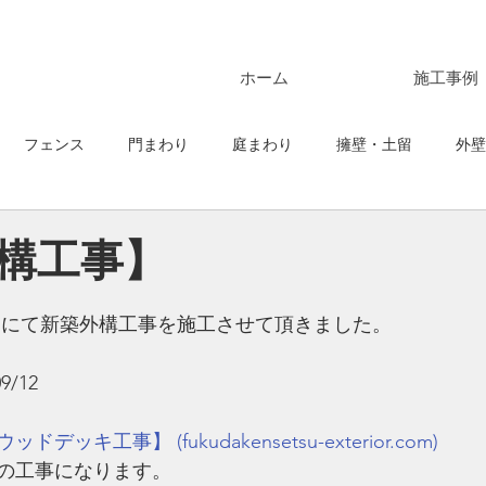
ホーム
施工事例
フェンス
門まわり
庭まわり
擁壁・土留
外壁
スペース・車庫ガレージ
構工事】
邸にて新築外構工事を施工させて頂きました。
9/12
ッキ工事】 (fukudakensetsu-exterior.com)
の工事になります。