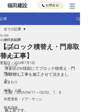
福田建設
お問合せ
記事
全ての記事
fkc588
全ての記事
2024年5月28日
【ブロック積替え・門扉取
御挨拶
替え工事】
外構工事
更新日：
2024年7月1日
フェンス
博多区のK様邸にてブロック積替え・門
門まわり
扉取替え工事を施工させて頂きまし
た。
庭まわり
擁壁・土留
工期：2024/04/17～05/02、7、8
外壁塗装・ドア・サッシ
植木伐採
施工前です。