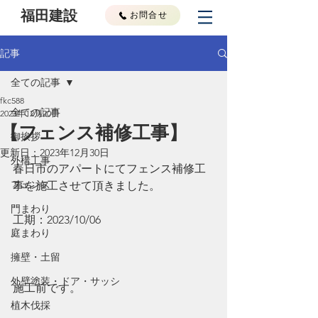
福田建設
お問合せ
記事
全ての記事
fkc588
全ての記事
2023年12月20日
【フェンス補修工事】
御挨拶
更新日：
2023年12月30日
外構工事
春日市のアパートにてフェンス補修工
フェンス
事を施工させて頂きました。
門まわり
工期：2023/10/06
庭まわり
擁壁・土留
外壁塗装・ドア・サッシ
施工前です。
植木伐採