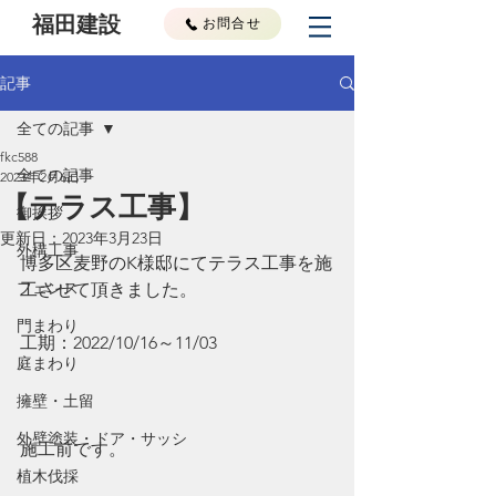
福田建設
お問合せ
記事
全ての記事
fkc588
全ての記事
2023年2月6日
【テラス工事】
御挨拶
更新日：
2023年3月23日
外構工事
博多区麦野のK様邸にてテラス工事を施
フェンス
工させて頂きました。
門まわり
工期：2022/10/16～11/03
庭まわり
擁壁・土留
外壁塗装・ドア・サッシ
施工前です。
植木伐採